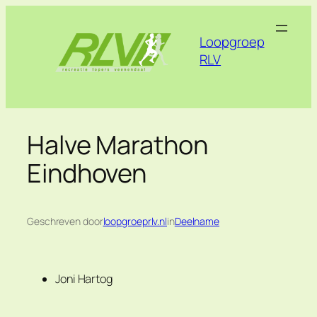
Ga
naar
Loopgroep
de
RLV
inhoud
Halve Marathon
Eindhoven
Geschreven door
loopgroeprlv.nl
in
Deelname
Joni Hartog