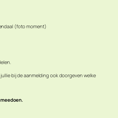
nendaal (foto moment)
delen.
en jullie bij de aanmelding ook doorgeven welke
an meedoen
.