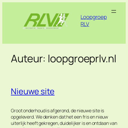
Ga
naar
Loopgroep
de
RLV
inhoud
Auteur:
loopgroeprlv.nl
Nieuwe site
Groot onderhoud is afgerond, de nieuwe site is
opgeleverd. We denken dat het een fris en nieuw
uiterlijk heeft gekregen, duidelijker is en ontdaan van