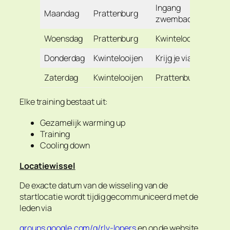
Ingang
Maandag
Prattenburg
zwembad
Woensdag
Prattenburg
Kwintelooijen
Donderdag
Kwintelooijen
Krijg je via mail
Zaterdag
Kwintelooijen
Prattenburg
Elke training bestaat uit:
Gezamelijk warming up
Training
Cooling down
Locatiewissel
De exacte datum van de wisseling van de
startlocatie wordt tijdig gecommuniceerd met de
leden via
groups.google.com/g/rlv-lopers
en op de website.