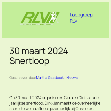
Ga
naar
Loopgroep
de
RLV
inhoud
30 maart 2024
Snertloop
Geschreven door
Martha Gaasbeek
in
Nieuws
Op 30 maart 2024 organiseren Cora en Dirk-Jan de
jaarlijkse snertloop. Dirk-Jan maakt de overheerlijke
snert die we na afloop gezamenlijk bij Cora eten.